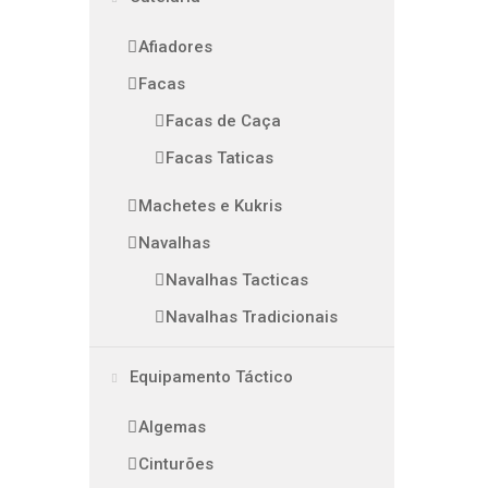
Afiadores
Facas
Facas de Caça
Facas Taticas
Machetes e Kukris
Navalhas
Navalhas Tacticas
Navalhas Tradicionais
Equipamento Táctico
Algemas
Cinturões