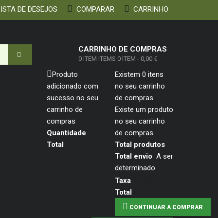
ISTA DE DESEJOS
COMPARAR
CARRINHO
CARRINHO DE COMPRAS
0
ITEM
ITEMS
0 ITEM
-
0,00 €
Produto
Existem
0
itens
adicionado com
no seu carrinho
sucesso no seu
de compras.
carrinho de
Existe um produto
compras
no seu carrinho
Quantidade
de compras.
Total
Total produtos
Total envio
A ser
determinado
0,00 €
Taxa
Total
CONTINUAR A COMPRAR