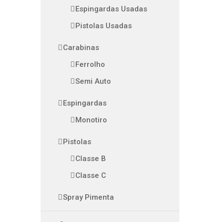
Espingardas Usadas
Pistolas Usadas
Carabinas
Ferrolho
Semi Auto
Espingardas
Monotiro
Pistolas
Classe B
Classe C
Spray Pimenta