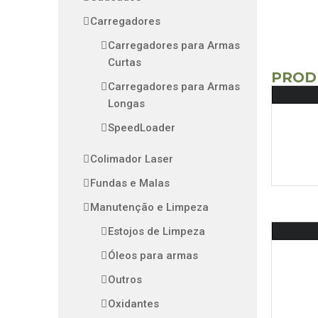
Carregadores
Carregadores para Armas
Curtas
PROD
Carregadores para Armas
Longas
SpeedLoader
Colimador Laser
Fundas e Malas
Manutenção e Limpeza
Estojos de Limpeza
Óleos para armas
Outros
Oxidantes