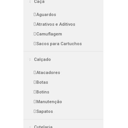
Caça
Aguardos
Atrativos e Aditivos
Camuflagem
Sacos para Cartuchos
Calçado
Atacadores
Botas
Botins
Manutenção
Sapatos
Cutelaria