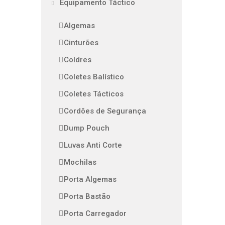
Equipamento Táctico
Algemas
Cinturões
Coldres
Coletes Balístico
Coletes Tácticos
Cordões de Segurança
Dump Pouch
Luvas Anti Corte
Mochilas
Porta Algemas
Porta Bastão
Porta Carregador