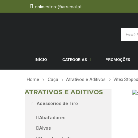
onlinestore@arsenal.pt
INÍCIO
CATEGORIAS
PROMOÇÕES
Home
Caça
Atrativos e Aditivos
Vitex Stopo
ATRATIVOS E ADITIVOS
Acessórios de Tiro
Abafadores
Alvos