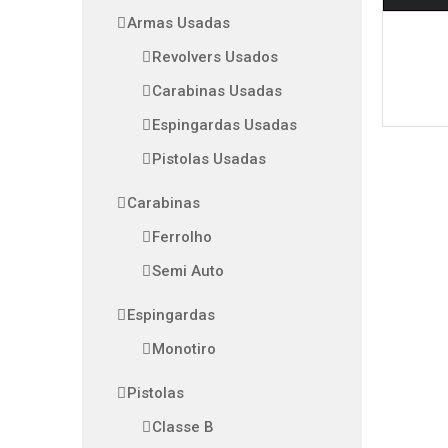
Armas Usadas
Revolvers Usados
Carabinas Usadas
Espingardas Usadas
Pistolas Usadas
Carabinas
Ferrolho
Semi Auto
Espingardas
Monotiro
Pistolas
Classe B