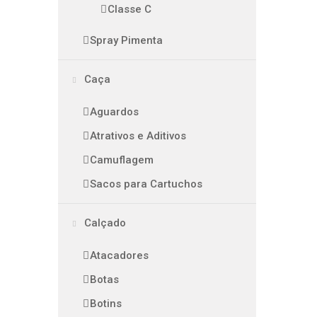
Classe C
Spray Pimenta
Caça
Aguardos
Atrativos e Aditivos
Camuflagem
Sacos para Cartuchos
Calçado
Atacadores
Botas
Botins