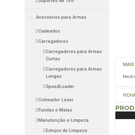
Suportes de Tiro
Acessorios para Armas
Cadeados
Carregadores
Carregadores para Armas
Curtas
MAIS
Carregadores para Armas
Longas
Neutr
SpeedLoader
FICH
Colimador Laser
PROD
Fundas e Malas
Manutenção e Limpeza
Estojos de Limpeza