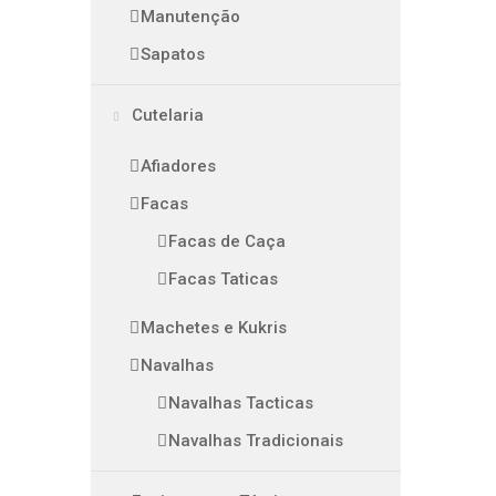
Manutenção
Sapatos
Cutelaria
Afiadores
Facas
Facas de Caça
Facas Taticas
Machetes e Kukris
Navalhas
Navalhas Tacticas
Navalhas Tradicionais