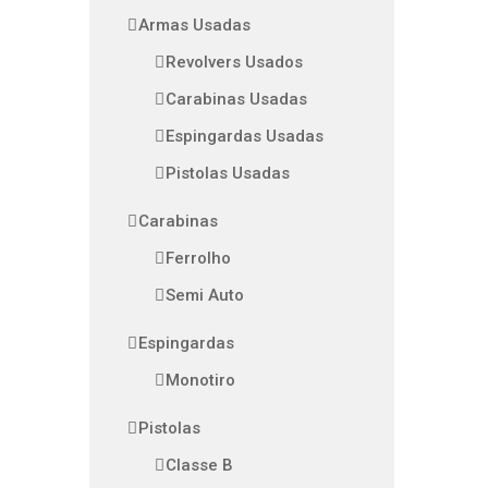
Armas Usadas
Revolvers Usados
Carabinas Usadas
Espingardas Usadas
Pistolas Usadas
Carabinas
Ferrolho
Semi Auto
Espingardas
Monotiro
Pistolas
Classe B