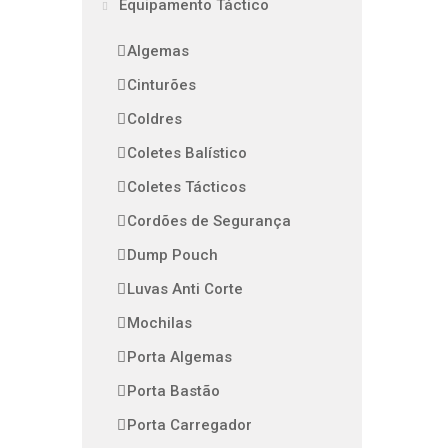
Equipamento Táctico
Algemas
Cinturões
Coldres
Coletes Balístico
Coletes Tácticos
Cordões de Segurança
Dump Pouch
Luvas Anti Corte
Mochilas
Porta Algemas
Porta Bastão
Porta Carregador