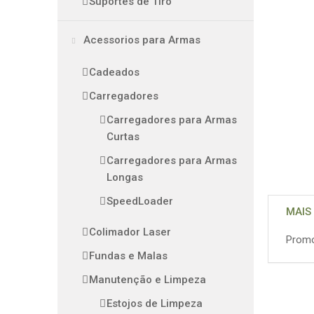
Suportes de Tiro
Acessorios para Armas
Cadeados
Carregadores
Carregadores para Armas
Curtas
Carregadores para Armas
Longas
SpeedLoader
MAIS
Colimador Laser
Promo
Fundas e Malas
Manutenção e Limpeza
Estojos de Limpeza