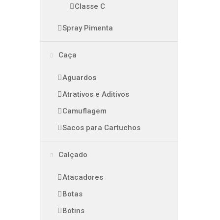
Classe C
Spray Pimenta
Caça
Aguardos
Atrativos e Aditivos
Camuflagem
Sacos para Cartuchos
Calçado
Atacadores
Botas
Botins