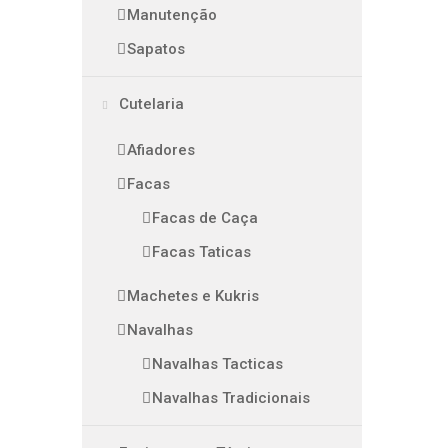
Manutenção
Sapatos
Cutelaria
Afiadores
Facas
Facas de Caça
Facas Taticas
Machetes e Kukris
Navalhas
Navalhas Tacticas
Navalhas Tradicionais