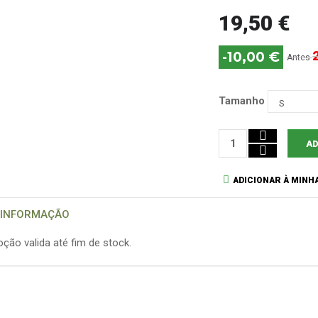
19,50 €
-10,00 €
Antes
Tamanho
AD
ADICIONAR À MINHA
 INFORMAÇÃO
ção valida até fim de stock.