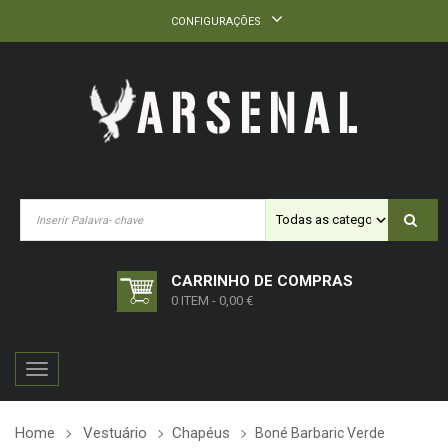
CONFIGURAÇÕES
CARRINHO DE COMPRAS
0 ITEM
-
0,00 €
Toggle
navigation
Home
Vestuário
Chapéus
Boné Barbaric Verde