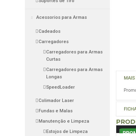
Suportes de Tiro
Acessorios para Armas
Cadeados
Carregadores
Carregadores para Armas
Curtas
Carregadores para Armas
Longas
MAIS
SpeedLoader
Promo
Colimador Laser
FICH
Fundas e Malas
PROD
Manutenção e Limpeza
Estojos de Limpeza
PRO