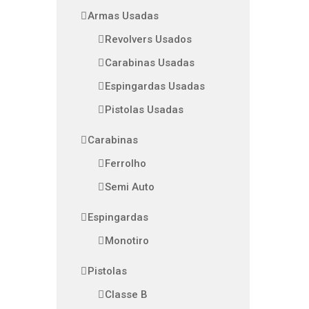
Armas Usadas
Revolvers Usados
Carabinas Usadas
Espingardas Usadas
Pistolas Usadas
Carabinas
Ferrolho
Semi Auto
Espingardas
Monotiro
Pistolas
Classe B