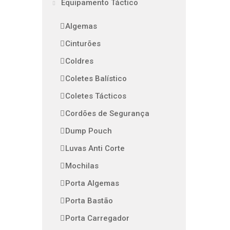
Equipamento Táctico
Algemas
Cinturões
Coldres
Coletes Balístico
Coletes Tácticos
Cordões de Segurança
Dump Pouch
Luvas Anti Corte
Mochilas
Porta Algemas
Porta Bastão
Porta Carregador