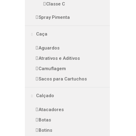
Classe C
Spray Pimenta
Caça
Aguardos
Atrativos e Aditivos
Camuflagem
Sacos para Cartuchos
Calçado
Atacadores
Botas
Botins