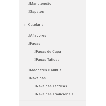
Manutenção
Sapatos
Cutelaria
Afiadores
Facas
Facas de Caça
Facas Taticas
Machetes e Kukris
Navalhas
Navalhas Tacticas
Navalhas Tradicionais