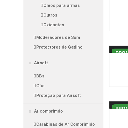
Óleos para armas
Outros
Oxidantes
Moderadores de Som
Protectores de Gatilho
PRO
Airsoft
BBs
Gás
Proteção para Airsoft
PRO
Ar comprimdo
Carabinas de Ar Comprimido