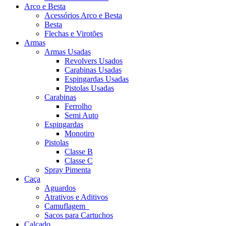
Arco e Besta
Acessórios Arco e Besta
Besta
Flechas e Virotões
Armas
Armas Usadas
Revolvers Usados
Carabinas Usadas
Espingardas Usadas
Pistolas Usadas
Carabinas
Ferrolho
Semi Auto
Espingardas
Monotiro
Pistolas
Classe B
Classe C
Spray Pimenta
Caça
Aguardos
Atrativos e Aditivos
Camuflagem
Sacos para Cartuchos
Calçado