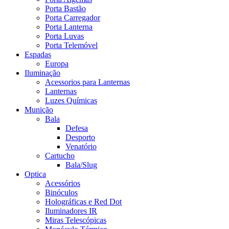
Porta Bastão
Porta Carregador
Porta Lanterna
Porta Luvas
Porta Telemóvel
Espadas
Europa
Iluminação
Acessorios para Lanternas
Lanternas
Luzes Químicas
Munição
Bala
Defesa
Desporto
Venatório
Cartucho
Bala/Slug
Optica
Acessórios
Binóculos
Holográficas e Red Dot
Iluminadores IR
Miras Telescópicas